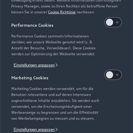
Einwilligung erteilt haben. Weitere Informationen zum Ensighten
Modelle
Privacy Manager, sowie zu Ihren Rechten als betroffene Person
können Sie in unserer
Cookie Richtlinie
nachlesen.
Kaufen & leasen
Alle Modelle
Performance Cookies
Modelle vergleichen
Service & Zubehör
Performance Cookies sammeln Informationen
Neuwagensuche
darüber, wie unsere Webseite genutzt wird (z. B.
Elektromodelle
Anzahl der Besuche, Verweildauer). Diese Cookies
Gebrauchtwagensuche
Support
werden zur Optimierung der Webseite verwendet.
Saisonale Angebote
Plug-in-Hybride
Gebrauchtwagen
Einstellungen anpassen
Audi Services
Über Audi
Kundenservice
Finanzierung
Marketing Cookies
Garantie
Händlersuche
Aktionen & Angebote
Unternehmen
Marketing Cookies werden verwendet, um für die
Audi digital services
Benutzer relevantere und auf deren Interessen
Audi Code
Geschäftskunden
Karriere
zugeschnittene Inhalte anzubieten. Sie werden auch
myAudi
verwendet, um die Erscheinungshäufigkeit einer
Häufige Fragen (FAQ)
Investor Relations
Werbeanzeige zu begrenzen und um die Effektivität
© 2026 AUDI AG. Alle Rechte vorbehalten
von Werbekampagnen zu messen und zu steuern.
Audi Online Beratung
Presse & Media Center
Impressum
Rechtliches
Hinweisgebersystem
Einstellungen anpassen
Online-Terminvereinbarung