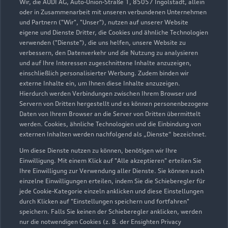
Wir, die AUDI AG, Auto-Union-Straße 1, 85057 Ingolstadt, allein
oder in Zusammenarbeit mit unseren verbundenen Unternehmen
und Partnern ("Wir", "Unser"), nutzen auf unserer Website
eigene und Dienste Dritter, die Cookies und ähnliche Technologien
verwenden ("Dienste"), die uns helfen, unsere Website zu
verbessern, den Datenverkehr und die Nutzung zu analysieren
und auf Ihre Interessen zugeschnittene Inhalte anzuzeigen,
einschließlich personalisierter Werbung. Zudem binden wir
externe Inhalte ein, um Ihnen diese Inhalte anzuzeigen.
Hierdurch werden Verbindungen zwischen Ihrem Browser und
Servern von Dritten hergestellt und es können personenbezogene
Königsteiner Straße 5
Daten von Ihrem Browser an die Server von Dritten übermittelt
werden. Cookies, ähnliche Technologien und die Einbindung von
01796 Pirna
externen Inhalten werden nachfolgend als „Dienste“ bezeichnet.
03501 46800
Um diese Dienste nutzen zu können, benötigen wir Ihre
Einwilligung. Mit einem Klick auf "Alle akzeptieren" erteilen Sie
Ihre Einwilligung zur Verwendung aller Dienste. Sie können auch
Autohaus.Pirna@ah-pirna.de
einzelne Einwilligungen erteilen, indem Sie die Schieberegler für
jede Cookie-Kategorie einzeln anklicken und diese Einstellungen
Kontaktdaten herunterladen
durch Klicken auf "Einstellungen speichern und fortfahren"
speichern. Falls Sie keinen der Schieberegler anklicken, werden
nur die notwendigen Cookies (z. B. der Ensighten Privacy