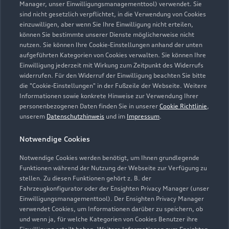
Manager, unser Einwilligungsmanagementtool) verwendet. Sie
sind nicht gesetzlich verpflichtet, in die Verwendung von Cookies
Öffnungszeiten
einzuwilligen, aber wenn Sie Ihre Einwilligung nicht erteilen,
können Sie bestimmte unserer Dienste möglicherweise nicht
nutzen. Sie können Ihre Cookie-Einstellungen anhand der unten
aufgeführten Kategorien von Cookies verwalten. Sie können Ihre
Verkauf
Einwilligung jederzeit mit Wirkung zum Zeitpunkt des Widerrufs
Geschlossen
,
öffnet am
Dienstag 08:30
widerrufen. Für den Widerruf der Einwilligung beachten Sie bitte
die "Cookie-Einstellungen" in der Fußzeile der Webseite. Weitere
Informationen sowie konkrete Hinweise zur Verwendung Ihrer
Service
personenbezogenen Daten finden Sie in unserer
Cookie Richtlinie
,
Geschlossen
,
öffnet am
Dienstag 06:30
unserem
Datenschutzhinweis
und im
Impressum
.
Notwendige Cookies
Schautag
Geschlossen
,
öffnet am
Sonntag 10:00
Notwendige Cookies werden benötigt, um Ihnen grundlegende
Funktionen während der Nutzung der Webseite zur Verfügung zu
stellen. Zu diesen Funktionen gehört z. B. der
Fahrzeugkonfigurator oder der Ensighten Privacy Manager (unser
Einwilligungsmanagementtool). Der Ensighten Privacy Manager
Zurück nach oben
verwendet Cookies, um Informationen darüber zu speichern, ob
und wenn ja, für welche Kategorien von Cookies Benutzer ihre